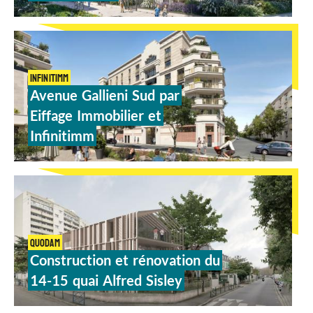
INFINITIMM
Avenue
Gallieni
Sud
par
Eiffage
Immobilier
et
Infinitimm
QUODAM
Construction
et
rénovation
du
14-15
quai
Alfred
Sisley