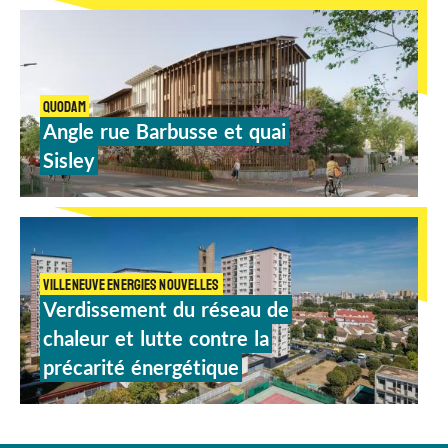
QUODAM
Angle
rue
Barbusse
et
quai
Sisley
VILLENEUVE ENERGIES NOUVELLES
Verdissement
du
réseau
de
chaleur
et
lutte
contre
la
précarité
énergétique